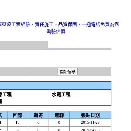
富壁癌工程經驗，責任施工、品質保固，一通電話免費為您
勘驗估價
漆工程
水電工程
題
氣
回應
轉寄
無聊
張貼日期
4
10
0
0
2015-11-23
2
9
0
0
2015-04-03