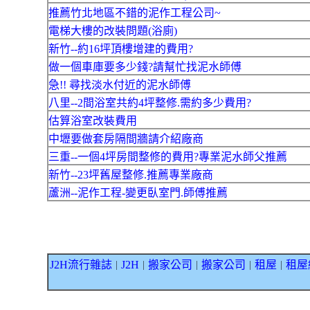
推薦竹北地區不錯的泥作工程公司~
電梯大樓的改裝問題(浴廁)
新竹--約16坪頂樓增建的費用?
做一個車庫要多少錢?請幫忙找泥水師傅
急!! 尋找淡水付近的泥水師傅
八里--2間浴室共約4坪整修.需約多少費用?
估算浴室改裝費用
中壢要做套房隔間牆請介紹廠商
三重--一個4坪房間整修的費用?專業泥水師父推薦
新竹--23坪舊屋整修.推薦專業廠商
蘆洲--泥作工程-變更臥室門.師傅推薦
J2H流行雜誌
J2H
搬家公司
搬家公司
租屋
租屋
｜
｜
｜
｜
｜