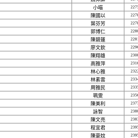
227
小喵
227
陳國以
227
葉芬芳
228
郭博仁
228
陳碧蓮
229
廖文欽
230
陳翔雄
231
高雅萍
232
林心雅
233
林素雲
233
周雅民
235
珮雯
237
陳美利
238
詠智
238
陳文亮
239
程宜君
239
陳豪妏