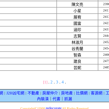
239
陳文亮
241
小星
241
展宥
242
國富
243
涵珍
244
志賢
245
林淑月
245
谷秀蘭
246
智森
247
建良
248
芸妮
2
3
4
[1]
.
.
.
.
網
J2H凶宅網
不動產
房屋仲介
房地產
比價網
客源網
｜
｜
｜
｜
｜
｜
｜
內裝潢
｜
代書
｜
抓漏
redecorate
Copyright(C)2000
All Rights Reserved