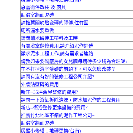
急需衛浴改裝 及 廚具
貼浴室牆面瓷磚
請推薦關於貼瓷磚的師傅,住竹圍
廁所漏水要重做
請問鋪地磚連工帶料及工時
有關浴室翻修費用,請介紹泥作師傅
徵求泥水工程工作,請有需求者連絡
請教如果要砌廠房的女兒牆每塊磚多少錢為合理呢?
在不打掉浴室璧磚的前題下，可以怎麼改裝？
請問有沒有好的裝修工程公司介紹?
外牆貼壁磚的費用
新莊--35坪舊屋整修的費用?
請問一下浴缸拆除清運，防水加泥作的工程費用
新店--衛浴整修更換設備的費用?
推薦竹北地區不錯的泥作工程公司~
貼浴室牆面瓷磚
房屋小修繕 .. 地磚更換(台南)