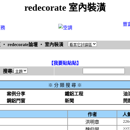
redecorate 室內裝潢
豐
服務
頁
‧
redecorate論壇
‧
室內裝潢
【我要貼貼貼】
搜尋:
※
分 類 搜 尋 ※
案例分享
鐵鋁工程
油
鋼鋁門窗
新聞
問
作者
人
226
洪明章
227
魏仰屏