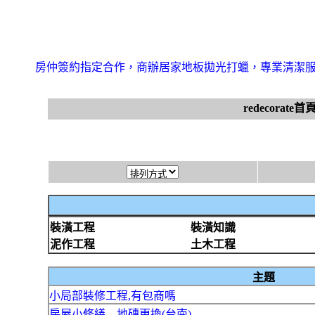
房仲簽約指定合作，商辦居家地板拋光打蠟，專業清潔
redecorate首
裝潢工程
裝潢知識
泥作工程
土木工程
主題
小局部裝修工程,有包商嗎
房屋小修繕 .. 地磚更換(台南)