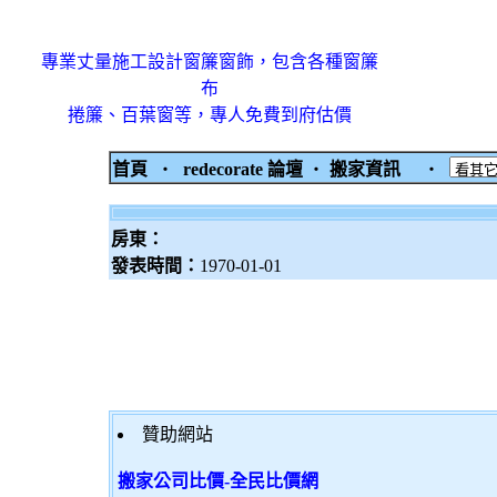
專業丈量施工設計窗簾窗飾，包含各種窗簾
布
捲簾、百葉窗等，專人免費到府估價
首頁
‧
redecorate 論壇
‧
搬家資訊
‧
房東：
發表時間：
1970-01-01
贊助網站
搬家公司比價-全民比價網