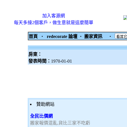
加入客源網
每天多接2個客戶，做生意就是這麼簡單
首頁
‧
redecorate 論壇
‧
搬家資訊
‧
房東：
發表時間：
1970-01-01
贊助網站
全民比價網
搬家報價混亂,貨比三家不吃虧