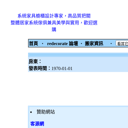
系統家具櫥櫃設計專家，高品質把關
整體居家系統傢俱兼具美學與實用，歡迎選
購
首頁
‧
redecorate 論壇
‧
搬家資訊
‧
房東：
發表時間：
1970-01-01
贊助網站
客源網