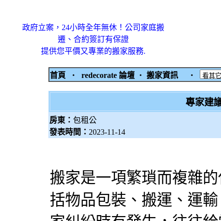
政府立案，24小時全年無休！公司家庭搬
遷、合約簽訂有保證
提供您平價又專業的搬家服務.
首頁
‧
redecorate 論壇
‧
搬家資訊
‧
專家建
房東：
包租公
發表時間：
2023-11-14
搬家是一項繁瑣而複雜的
括物品包裝、搬運、運輸