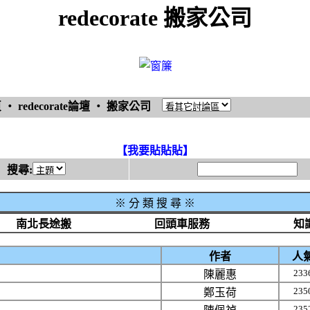
redecorate 搬家公司
頁
‧
redecorate論壇
‧
搬家公司
【我要貼貼貼】
搜尋:
※
分 類 搜 尋 ※
南北長途搬
回頭車服務
知
作者
人
233
陳麗惠
235
鄭玉荷
235