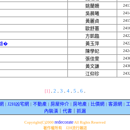
241
姚蘭姍
241
吳晨曦
241
黃麗貞
241
歐舒蕙
242
方凱臨
242
雄�
黃玉萍
242
陳學妃
243
張佳雯
243
黃文謙
243
江仰珍
2
3
4
5
6
[1]
.
.
.
.
.
.
網
J2H凶宅網
不動產
房屋仲介
房地產
比價網
客源網
｜
｜
｜
｜
｜
｜
｜
內裝潢
｜
代書
｜
抓漏
redecorate
Copyright(C)2000
All Rights Reserved
著作權所有 J2H流行雜誌