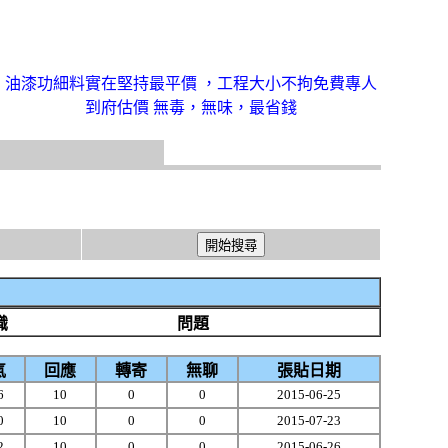
油漆功細料實在堅持最平價 ，工程大小不拘免費專人
到府估價 無毒，無味，最省錢
識
問題
氣
回應
轉寄
無聊
張貼日期
6
10
0
0
2015-06-25
0
10
0
0
2015-07-23
2
10
0
0
2015-06-26