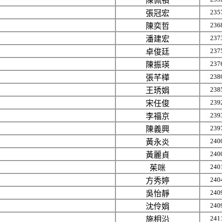
陳佩禎
235
張冠宏
236
陳奕哲
237
潘建宏
237
卓俊廷
237
陳振瑛
238
張芊樺
238
王琇娟
239
宋任俊
239
李福京
239
陳義興
240
黃永炎
240
黃麗貞
240
茱咪
240
方秀婷
240
吳怡靜
240
沈伶娟
241
施相沿