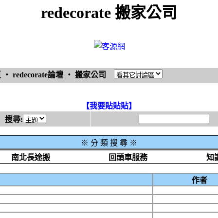
redecorate 搬家公司
頁
‧
redecorate論壇
‧
搬家公司
【我要貼貼貼】
搜尋:
※
分 類 搜 尋 ※
南北長途搬
回頭車服務
知
作者