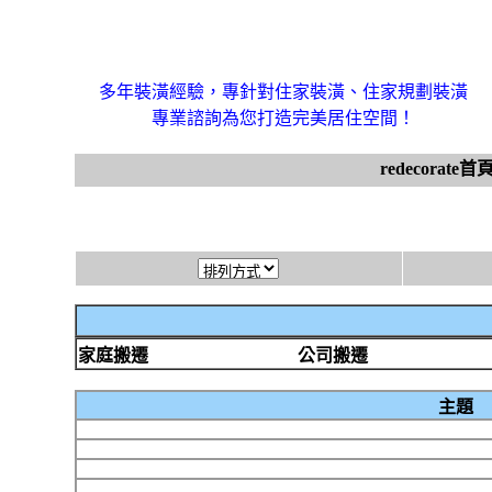
多年裝潢經驗，專針對住家裝潢、住家規劃裝潢
專業諮詢為您打造完美居住空間！
redecorate首
家庭搬遷
公司搬遷
主題