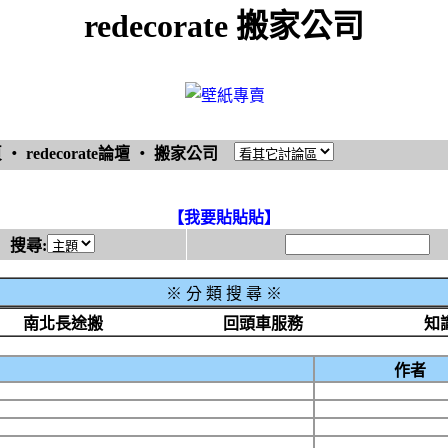
redecorate 搬家公司
頁
‧
redecorate論壇
‧
搬家公司
【我要貼貼貼】
搜尋:
※
分 類 搜 尋 ※
南北長途搬
回頭車服務
知
作者