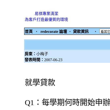
易祺專業清潔
為客戶打造最優質的環境
首頁
‧
redecorate 論壇
‧
貸款資訊
‧
房東：
小梅子
發表時間：
2007-06-23
就學貸款
Q1：每學期何時開始申