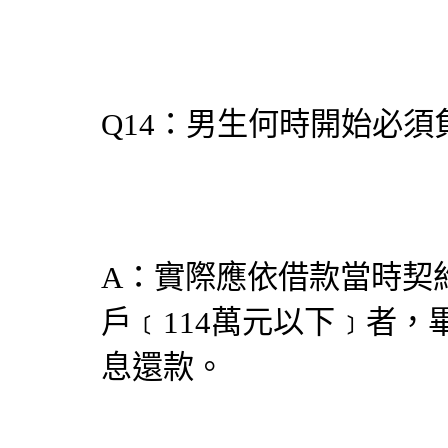
Q14：男生何時開始必
A：實際應依借款當時契
戶﹝114萬元以下﹞者，
息還款。