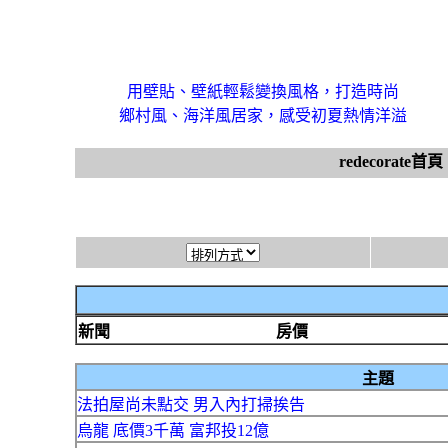
用壁貼、壁紙輕鬆變換風格，打造時尚
鄉村風、海洋風居家，感受初夏熱情洋溢
redecorate首頁
新聞
房價
主題
法拍屋尚未點交 男入內打掃挨告
烏龍 底價3千萬 富邦投12億