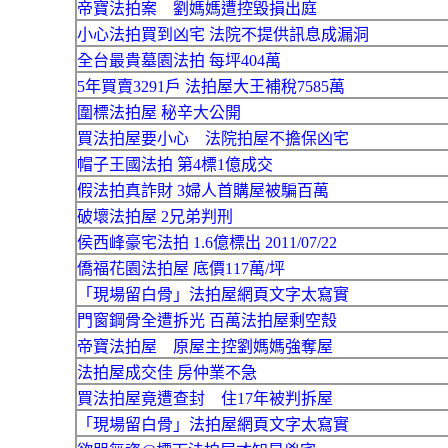
帝寶法拍案 劉媽媽遭控毀損出庭
小心法拍買到凶宅 法院不提供訊息成漏洞
全台最貴墓園法拍 每坪404萬
5年買賣3291戶 法拍屋大王補稅7585萬
圍標法拍屋 秘辛大公開
買法拍屋要小心 法院拍屋不擔保凶宅
帽子王國法拍 第4標1億成交
假法拍真詐財 3婦人首購屋被騙百萬
破壞法拍屋 2兄弟判刑
侯西峰豪宅法拍 1.6億標出 2011/07/22
僑福花園法拍屋 底價117萬/坪
「現場留白骨」法拍屋網頁文字太寫實
門窗鋼骨全遭拆光 百萬法拍屋剩空殼
帝寶法拍屋 原屋主控劉媽媽強奪屋
法拍屋成交佳 房仲業不急
買法拍屋竟遭查封 住17年被判拆屋
「現場留白骨」法拍屋網頁文字太寫實