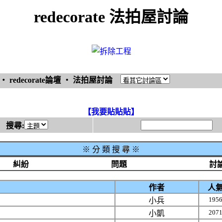
redecorate 法拍屋討論
‧
redecorate論壇
‧
法拍屋討論
【我要貼貼貼】
搜尋:
※
分 類 搜 尋 ※
糾紛
問題
討
作者
人
195
小兵
207
小凱