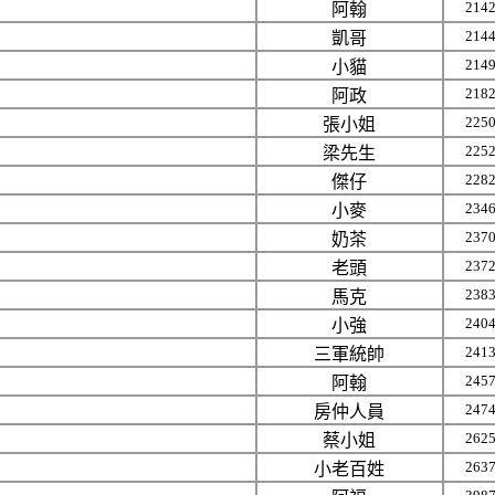
214
阿翰
214
凱哥
214
小貓
218
阿政
225
張小姐
225
梁先生
228
傑仔
234
小麥
237
奶茶
237
老頭
238
馬克
240
小強
241
三軍統帥
245
阿翰
247
房仲人員
262
蔡小姐
263
小老百姓