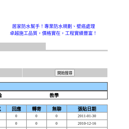
居家防水幫手！專業防水規劃、壁癌處理
卓越施工品質，價格實在，工程實績豐富！
論
教學
氣
回應
轉寄
無聊
張貼日期
6
0
0
0
2011-01-30
1
0
0
0
2010-12-16