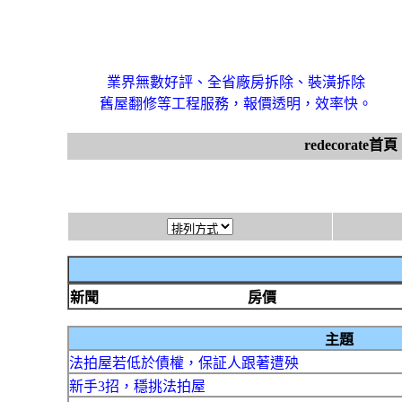
業界無數好評、全省廠房拆除、裝潢拆除
舊屋翻修等工程服務，報價透明，效率快。
redecorate首頁
新聞
房價
主題
法拍屋若低於債權，保証人跟著遭殃
新手3招，穩挑法拍屋