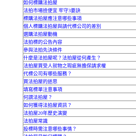
如何標購法拍屋
法拍市場撿便宜 牢守3要訣
標購法拍屋應注意哪些事項
個人標購法拍屋與請代標公司的差別
選購法拍屋動機
法拍標的公告內容
參與法拍先決條件
什麼是法拍屋呢？法拍屋從何產生？
法拍屋買受人就物之瑕疵無擔保請求權
代標公司有哪些服務？
買法拍屋的迷思
填寫標單注意事項
何謂法拍屋？
如何獲得法拍屋資訊？
法拍屋20年歷史演變
法拍屋常識
投標時需注意哪些事情？