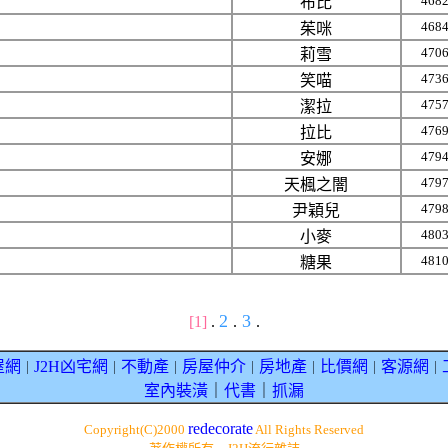
468
布比
468
茱咪
470
莉雪
473
笑喵
475
潔拉
476
拉比
479
安娜
479
天楓之闇
479
尹穎兒
480
小麥
481
糖果
2
3
[1]
.
.
.
屋網
J2H凶宅網
不動產
房屋仲介
房地產
比價網
客源網
｜
｜
｜
｜
｜
｜
｜
室內裝潢
｜
代書
｜
抓漏
redecorate
Copyright(C)2000
All Rights Reserved