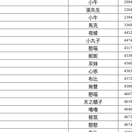
209
小牛
226
張先生
239
小牛
336
馬克
445
夜綾
447
小丸子
451
憨喵
453
妮妮
456
呆妹
456
心依
457
布比
459
無雙
460
憨喵
461
天之驕子
464
嚕嚕
467
筱筑
467
憨憨