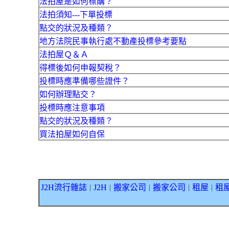
法拍屋是如何標購？
法拍須知---下單投標
點交的狀況及種類？
地方法院民事執行處不動產投標參考要點
法拍屋Ｑ＆Ａ
得標後如何申報契稅？
投標時應準備哪些證件？
如何辦理點交？
投標時應注意事項
點交的狀況及種類？
買法拍屋如何自保
J2H流行雜誌
J2H
搬家公司
搬家公司
租屋
租
｜
｜
｜
｜
｜