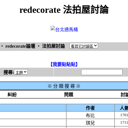
redecorate 法拍屋討論
‧
redecorate論壇
‧
法拍屋討論
【我要貼貼貼】
搜尋:
※
分 類 搜 尋 ※
糾紛
問題
討
作者
人
170
布比
171
琪兒