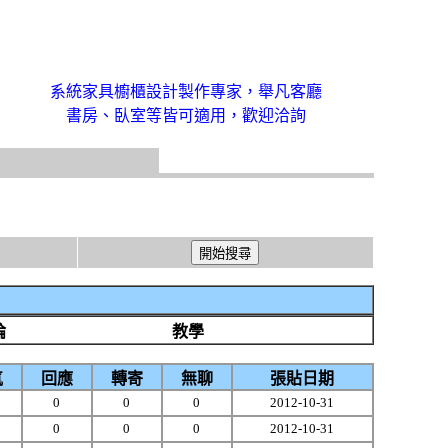
系統家具櫥櫃設計製作專家，舉凡客廳
書房、臥室等皆可適用，歡迎洽詢
論
教學
氣
回應
轉寄
無聊
張貼日期
1
0
0
0
2012-10-31
1
0
0
0
2012-10-31