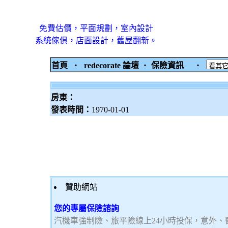
免費估價，平面規劃，室內設計
系統傢俱，店面設計，舊屋翻新。
首頁
‧
redecorate 論壇
‧
保險資訊
‧
房東：
發表時間：
1970-01-01
贊助網站
您的專屬保險諮詢
汽機車強制險、旅平險線上24小時投保，意外、