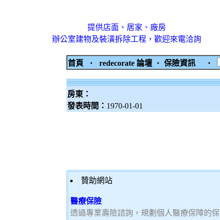
提供店面、居家、廠房
辦公室建物及裝潢拆除工程，歡迎來電洽詢
首頁
‧
redecorate 論壇
‧
保險資訊
‧
房東：
發表時間：
1970-01-01
贊助網站
醫療保險
透過專業壽險諮詢，規劃個人醫療保障的保