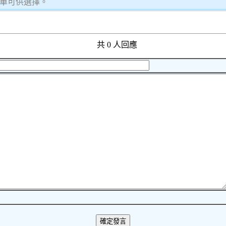
單可供選擇。
共 0 人回應