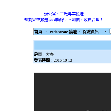
辦公室、工廠專業搬遷
規劃完整搬遷流程動線，不加價，收費合理！
首頁
‧
redecorate 論壇
‧
保險資訊
‧
房東：
大寮
發表時間：
2016-10-13