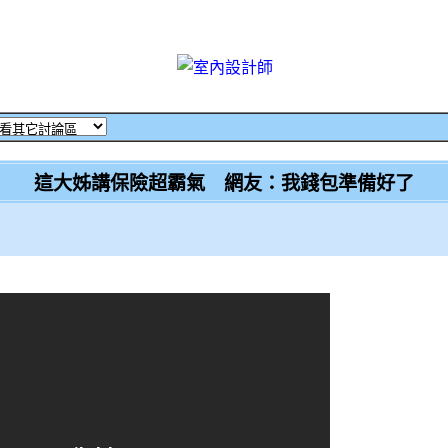
這大姊講保險超霸氣 網友：我錢包準備好了