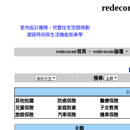
redec
室內設計團隊，完整住宅空間規劃
建造時尚與生活機能新美學
redecorate首頁
‧
redecorate論壇
搜尋:
※
其他知識
防癌保險
醫療保險
兒童保險
家庭財產
子女教育
旅遊保險
汽車保險
機車保險
主題