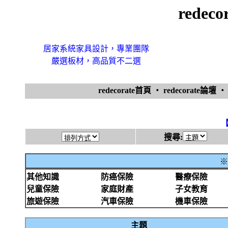
redec
居家系統家具設計，專業團隊
嚴選板材，高品質不二選
redecorate首頁
‧
redecorate論壇
搜尋:
※
其他知識
防癌保險
醫療保險
兒童保險
家庭財產
子女教育
旅遊保險
汽車保險
機車保險
主題