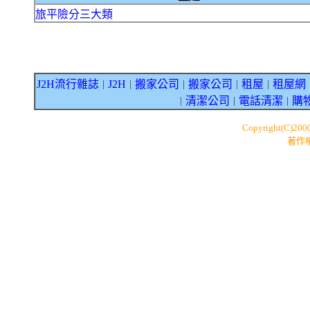
旅平險分三大類
J2H流行雜誌
J2H
搬家公司
搬家公司
租屋
租屋網
｜
｜
｜
｜
｜
清潔公司
電話清潔
購
｜
｜
｜
Copyright(C)200
著作