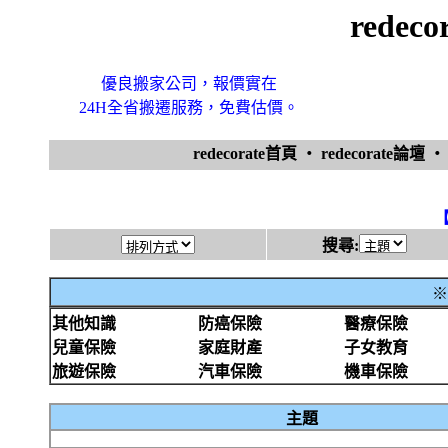
redec
優良搬家公司，報價實在
24H全省搬遷服務，免費估價。
redecorate首頁
‧
redecorate論壇
搜尋:
※
其他知識
防癌保險
醫療保險
兒童保險
家庭財產
子女教育
旅遊保險
汽車保險
機車保險
主題