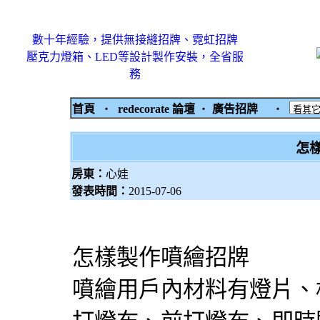
數十年經驗，提供無接縫招牌、霓虹招牌
壓克力燈箱、LED等設計製作安裝，全省服
務
首頁
‧
redecorate 論壇
‧
廣告招牌
‧
怎
房東：
心娃
發表時間：
2015-07-06
怎樣製作噴繪招牌
噴繪用戶內材料有燈片、