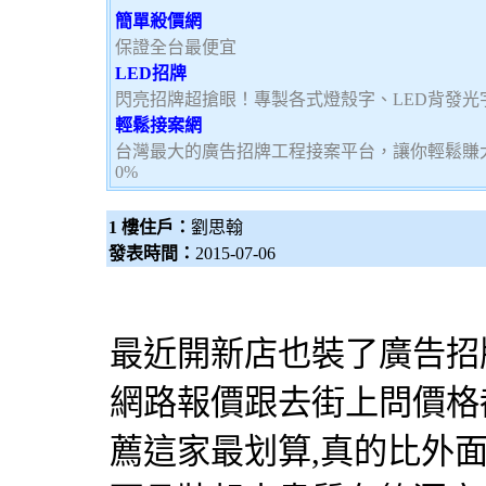
簡單殺價網
保證全台最便宜
LED招牌
閃亮招牌超搶眼！專製各式燈殼字、LED背發光
輕鬆接案網
台灣最大的廣告招牌工程接案平台，讓你輕鬆賺大
0%
1 樓住戶：
劉思翰
發表時間：
2015-07-06
最近開新店也裝了
廣告招
網路報價跟去街上問價格都
薦這家最划算,真的比外面