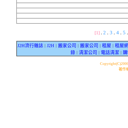
2
3
4
5
[1]
.
.
.
.
.
J2H流行雜誌
J2H
搬家公司
搬家公司
租屋
租屋
｜
｜
｜
｜
｜
錄
清潔公司
電話清潔
購
｜
｜
｜
Copyright(C)200
著作