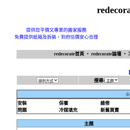
redec
提供您平價又專業的搬家服務
免費提供紙箱及拆裝，到府估價安心合理
redecorate首頁
‧
redecorate論壇
‧
搜尋:
※
安裝
保養
維修
問題
冷媒填充
新舊買賣
主題