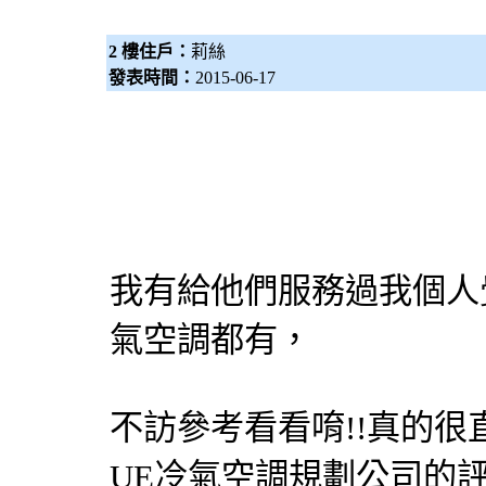
2 樓住戶：
莉絲
發表時間：
2015-06-17
我有給他們服務過我個人
氣空調都有，
不訪參考看看唷!!真的很直得
UE
冷氣
空調
規劃公司的評語