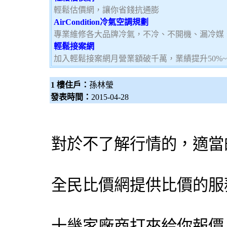
輕鬆估價網，讓你省錢抗通膨
AirCondition冷氣空調規劃
專業維修各大品牌冷氣，不冷、不開機、漏冷媒
輕鬆接案網
加入輕鬆接案網月營業額破千萬，業績提升50%
1 樓住戶：
孫林瑩
發表時間：
2015-04-28
對於不了解行情的，適當
全民比價網提供比價的服
十幾家廠商打來給你報價