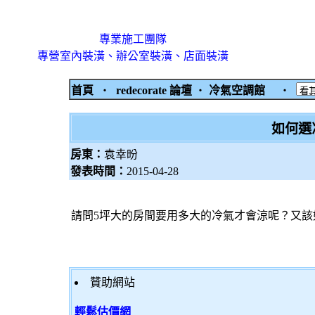
專業施工團隊
專營室內裝潢、辦公室裝潢、店面裝潢
首頁
‧
redecorate 論壇
‧
冷氣空調館
‧
如何選
房東：
袁幸昐
發表時間：
2015-04-28
請問5坪大的房間要用多大的冷氣才會涼呢？又該
贊助網站
輕鬆估價網