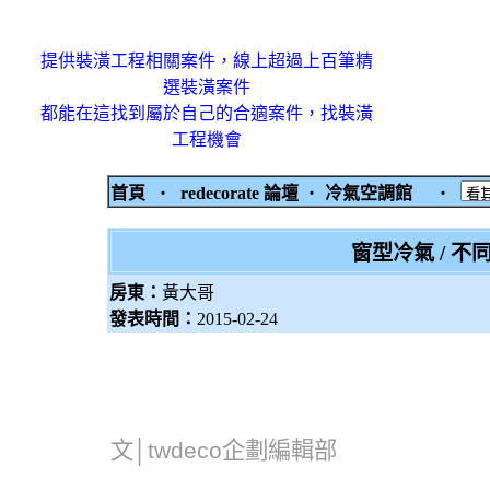
提供裝潢工程相關案件，線上超過上百筆精
選裝潢案件
都能在這找到屬於自己的合適案件，找裝潢
工程機會
首頁
‧
redecorate 論壇
‧
冷氣空調館
‧
窗型冷氣 / 
房東：
黃大哥
發表時間：
2015-02-24
文│twdeco企劃編輯部