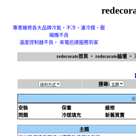
redec
專業維修各大品牌冷氣，不冷，灌冷媒，壓
縮機不良
溫度控制器不良， 來電迅速服務到家
redecorate首頁
‧
redecorate論壇
‧
搜尋:
※
安裝
保養
維修
問題
冷媒填充
新舊買賣
主題