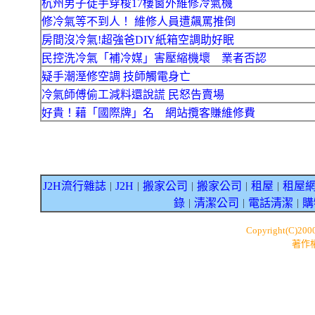
杭州男子徒手穿梭17樓窗外維修冷氣機
修冷氣等不到人！ 維修人員遭飆罵推倒
房間沒冷氣!超強爸DIY紙箱空調助好眠
民控洗冷氣「補冷媒」害壓縮機壞 業者否認
疑手潮溼修空調 技師觸電身亡
冷氣師傅偷工減料還說謊 民怒告賣場
好貴！藉「國際牌」名 網站攬客賺維修費
J2H流行雜誌
J2H
搬家公司
搬家公司
租屋
租屋
｜
｜
｜
｜
｜
錄
清潔公司
電話清潔
購
｜
｜
｜
Copyright(C)200
著作