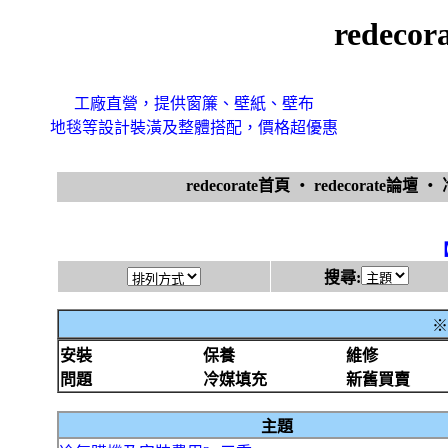
redec
工廠直營，提供窗簾、壁紙、壁布
地毯等設計裝潢及整體搭配，價格超優惠
redecorate首頁
‧
redecorate論壇
‧
搜尋:
※
安裝
保養
維修
問題
冷媒填充
新舊買賣
主題