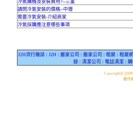
冷氣購機及安裝費用?--三重
請問冷氣安裝的價格--中壢
需要冷氣安裝-介紹商家
冷氣採購應注意哪些事項
J2H流行雜誌
J2H
搬家公司
搬家公司
租屋
租屋
｜
｜
｜
｜
｜
錄
清潔公司
電話清潔
購
｜
｜
｜
Copyright(C)200
著作